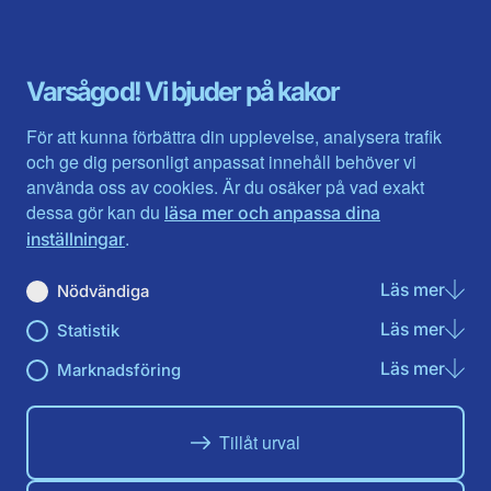
Blekinge län
Stockholms stad och län
Dalarna
Södermanlands län
Gotland
Uppsala län
Gävleborg
Värmlands län
Varsågod! Vi bjuder på kakor
Halland
Västerbotten
Jämtlands län
Västra Götaland
För att kunna förbättra din upplevelse, analysera trafik
Jönköpings län
Västernorrland
och ge dig personligt anpassat innehåll behöver vi
Kalmar län
Västmanland
använda oss av cookies. Är du osäker på vad exakt
Kronobergs län
Örebro län
dessa gör kan du
läsa mer och anpassa dina
Norrbotten
Östergötland
.
inställningar
Skåne län
Läs mer
om N
Nödvändiga
Du hittar oss här på sociala medier
Läs mer
om St
Statistik
Facebook
Twitter
Instagram
Linkedin
Youtube
Läs mer
om Ma
Marknadsföring
Tillåt urval