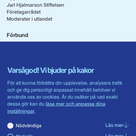
Jarl Hjalmarson Stiftelsen
Företagarrådet
Moderater i utlandet
Förbund
Blekinge län
Stockholms stad och län
Dalarna
Södermanlands län
Gotland
Uppsala län
Gävleborg
Värmlands län
Varsågod! Vi bjuder på kakor
Halland
Västerbotten
Jämtlands län
Västra Götaland
För att kunna förbättra din upplevelse, analysera trafik
Jönköpings län
Västernorrland
och ge dig personligt anpassat innehåll behöver vi
Kalmar län
Västmanland
använda oss av cookies. Är du osäker på vad exakt
Kronobergs län
Örebro län
dessa gör kan du
läsa mer och anpassa dina
Norrbotten
Östergötland
.
inställningar
Skåne län
Läs mer
om N
Nödvändiga
Du hittar oss här på sociala medier