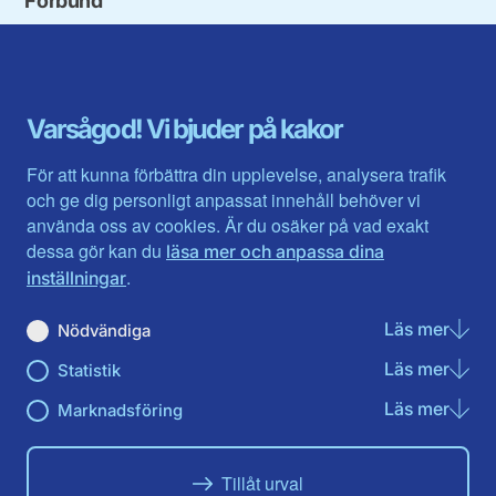
Blekinge län
Stockholms stad och län
Dalarna
Södermanlands län
Gotland
Uppsala län
Gävleborg
Värmlands län
Varsågod! Vi bjuder på kakor
Halland
Västerbotten
Jämtlands län
Västra Götaland
För att kunna förbättra din upplevelse, analysera trafik
Jönköpings län
Västernorrland
och ge dig personligt anpassat innehåll behöver vi
Kalmar län
Västmanland
använda oss av cookies. Är du osäker på vad exakt
Kronobergs län
Örebro län
dessa gör kan du
läsa mer och anpassa dina
Norrbotten
Östergötland
.
inställningar
Skåne län
Läs mer
om N
Nödvändiga
Du hittar oss här på sociala medier
Läs mer
om St
Statistik
Facebook
Instagram
Läs mer
om Ma
Marknadsföring
Tillåt urval