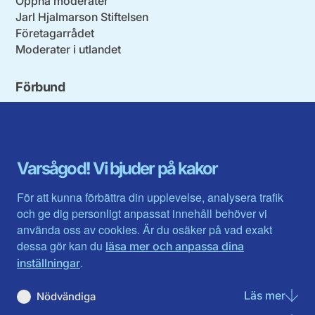
Öppna moderater
Jarl Hjalmarson Stiftelsen
Företagarrådet
Moderater i utlandet
Förbund
Blekinge län
Stockholms stad och län
Dalarna
Södermanlands län
Gotland
Uppsala län
Gävleborg
Värmlands län
Varsågod! Vi bjuder på kakor
Halland
Västerbotten
Jämtlands län
Västra Götaland
För att kunna förbättra din upplevelse, analysera trafik
Jönköpings län
Västernorrland
och ge dig personligt anpassat innehåll behöver vi
Kalmar län
Västmanland
använda oss av cookies. Är du osäker på vad exakt
Kronobergs län
Örebro län
dessa gör kan du
läsa mer och anpassa dina
Norrbotten
Östergötland
.
inställningar
Skåne län
Läs mer
om N
Nödvändiga
Du hittar oss här på sociala medier