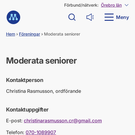
G
Förbund/nätverk:
Örebro län
Visa
å
Till startsidan
d
Meny
Sök
Läs upp
i
r
e
Hem
›
Föreningar
›
Moderata seniorer
k
t
t
i
Moderata seniorer
l
l
i
Kontaktperson
n
n
Christina Rasmusson, ordförande
e
h
å
Kontaktuppgifter
l
l
E-post:
christinarasmusson.cr@gmail.com
Telefon:
070-1089907