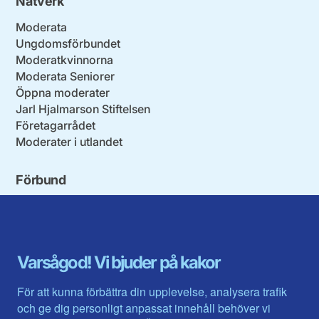
Nätverk
Moderata
Ungdomsförbundet
Moderatkvinnorna
Moderata Seniorer
Öppna moderater
Jarl Hjalmarson Stiftelsen
Företagarrådet
Moderater i utlandet
Förbund
Blekinge län
Stockholms stad och län
Dalarna
Södermanlands län
Gotland
Uppsala län
Gävleborg
Värmlands län
Varsågod! Vi bjuder på kakor
Halland
Västerbotten
Jämtlands län
Västra Götaland
För att kunna förbättra din upplevelse, analysera trafik
Jönköpings län
Västernorrland
och ge dig personligt anpassat innehåll behöver vi