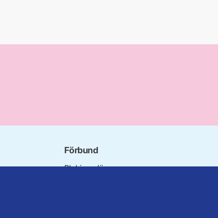
Förbund
Blekinge län
bundet
Dalarna
norna
Gotland
niorer
Gävleborg
rater
Halland