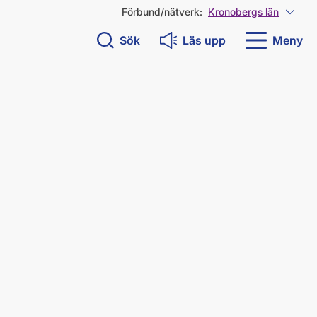
Förbund/nätverk:
Kronobergs län
Visa 
Sök
Läs upp
Meny