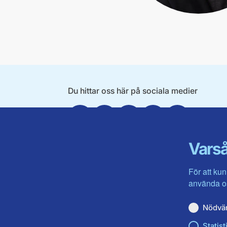
Du hittar oss här på sociala medier
Facebook
Twitter
Instagram
Linkedin
Youtube
Varså
För att kun
använda os
Nödvä
Statist