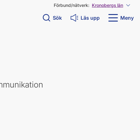
Förbund/nätverk:
Kronobergs län
Visa 
Sök
Läs upp
Meny
ommunikation