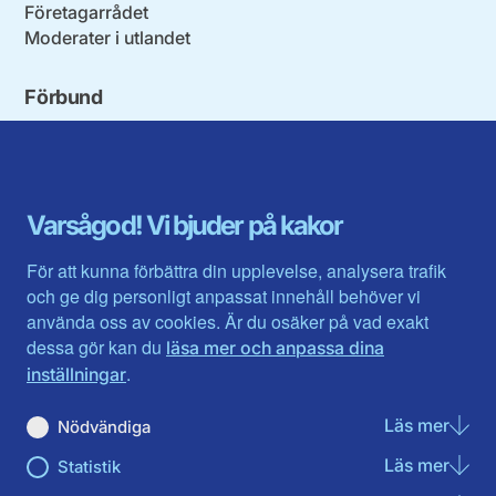
Företagarrådet
Moderater i utlandet
Förbund
Blekinge län
Stockholms stad och län
Dalarna
Södermanlands län
Gotland
Uppsala län
Gävleborg
Värmlands län
Varsågod! Vi bjuder på kakor
Halland
Västerbotten
Jämtlands län
Västra Götaland
För att kunna förbättra din upplevelse, analysera trafik
Jönköpings län
Västernorrland
och ge dig personligt anpassat innehåll behöver vi
Kalmar län
Västmanland
använda oss av cookies. Är du osäker på vad exakt
Kronobergs län
Örebro län
dessa gör kan du
läsa mer och anpassa dina
Norrbotten
Östergötland
.
inställningar
Skåne län
Läs mer
om N
Nödvändiga
Du hittar oss här på sociala medier
Läs mer
om St
Statistik
Facebook
Twitter
Instagram
Linkedin
Youtube