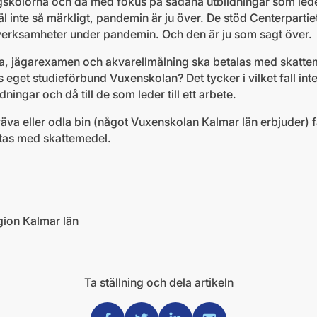
ögskolorna och då med fokus på sådana utbildningar som leder 
 inte så märkligt, pandemin är ju över. De stöd Centerpartiet 
ara verksamheter under pandemin. Och den är ju som sagt över.
ga, jägarexamen och akvarellmålning ska betalas med skattem
eget studieförbund Vuxenskolan? Det tycker i vilket fall inte
ldningar och då till de som leder till ett arbete.
väva eller odla bin (något Vuxenskolan Kalmar län erbjuder)
stas med skattemedel.
gion Kalmar län
Ta ställning och dela artikeln
Dela via Facebook
Dela via Twitter
Dela via Linkedin
Dela via Mail