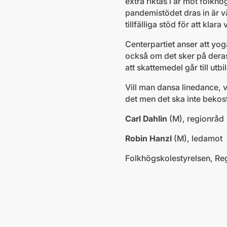
extra riktas i år mot folkh
pandemistödet dras in är väl
tillfälliga stöd för att kl
Centerpartiet anser att yo
också om det sker på deras 
att skattemedel går till utbi
Vill man dansa linedance, 
det men det ska inte beko
Carl Dahlin
(M), regionråd
Robin Hanzl
(M), ledamot
Folkhögskolestyrelsen, Re