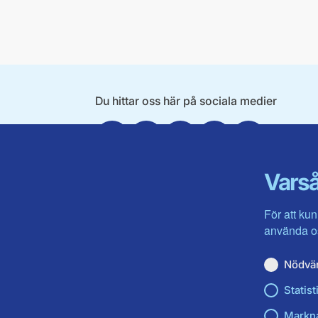
Du hittar oss här på sociala medier
Facebook
Twitter
Instagram
Linkedin
Youtube
Varså
För att kun
använda os
Nödvä
Statist
Markn