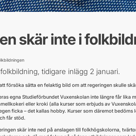
n skär inte i folkbil
olkbildningen
folkbildning, tidigare inlägg 2 januari.
tt försöka sätta en felaktig bild om att regeringen skulle skä
 deras egna Studieförbundet Vuxenskolan inte längre får lika 
mellkokeri eller kroki (alla kurser som erbjuds av Vuxenskola
 egen ficka – det kallas hobby. Kurser som däremot bedöms led
ch får stöd.
egeringen skär inte ned på anslagen till folkhögskolorna, tvärt