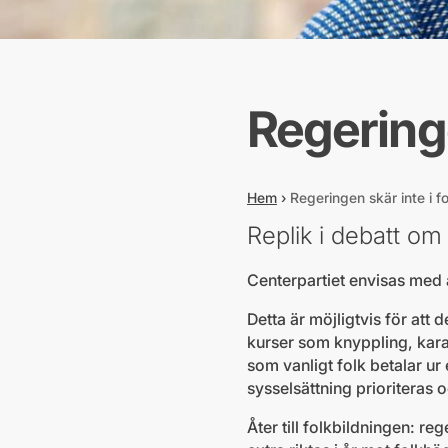
Regeringe
Hem
›
Regeringen skär inte i f
Replik i debatt om 
Centerpartiet envisas med a
Detta är möjligtvis för att
kurser som knyppling, kara
som vanligt folk betalar ur
sysselsättning prioriteras o
Åter till folkbildningen: r