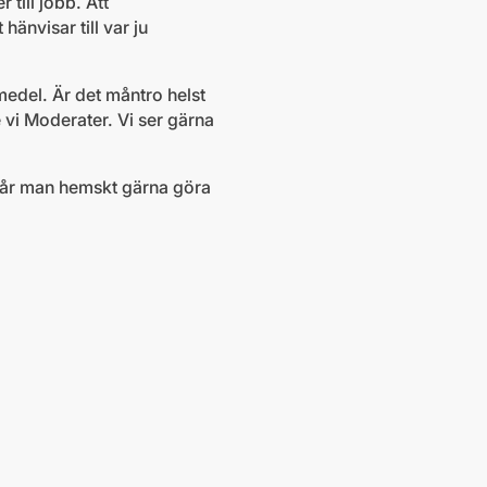
till jobb. Att
hänvisar till var ju
edel. Är det måntro helst
 vi Moderater. Vi ser gärna
 får man hemskt gärna göra