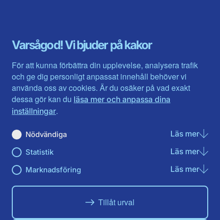
Blekinge län
Stockholms stad och län
Dalarna
Södermanlands län
Gotland
Uppsala län
Gävleborg
Värmlands län
Varsågod! Vi bjuder på kakor
Halland
Västerbotten
Jämtlands län
Västra Götaland
För att kunna förbättra din upplevelse, analysera trafik
Jönköpings län
Västernorrland
och ge dig personligt anpassat innehåll behöver vi
Kalmar län
Västmanland
använda oss av cookies. Är du osäker på vad exakt
Kronobergs län
Örebro län
dessa gör kan du
läsa mer och anpassa dina
Norrbotten
Östergötland
.
inställningar
Skåne län
Läs mer
om N
Nödvändiga
Du hittar oss här på sociala medier
Läs mer
om St
Statistik
Facebook
Twitter
Instagram
Linkedin
Youtube
Läs mer
om Ma
Marknadsföring
Tillåt urval