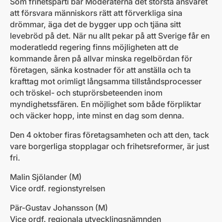
Som frihetsparti bär Moderaterna det största ansvaret
att försvara människors rätt att förverkliga sina
drömmar, äga det de bygger upp och tjäna sitt
levebröd på det. När nu allt pekar på att Sverige får en
moderatledd regering finns möjligheten att de
kommande åren på allvar minska regelbördan för
företagen, sänka kostnader för att anställa och ta
krafttag mot orimligt långsamma tillståndsprocesser
och tröskel- och stuprörsbeteenden inom
myndighetssfären. En möjlighet som både förpliktar
och väcker hopp, inte minst en dag som denna.
Den 4 oktober firas företagsamheten och att den, tack
vare borgerliga stopplagar och frihetsreformer, är just
fri.
Malin Sjölander (M)
Vice ordf. regionstyrelsen
Pär-Gustav Johansson (M)
Vice ordf. regionala utvecklingsnämnden