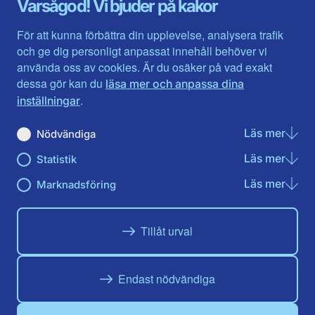
Varsågod! Vi bjuder på kakor
Halland
Västerbotten
Jämtlands län
Västra Götaland
För att kunna förbättra din upplevelse, analysera trafik
Jönköpings län
Västernorrland
och ge dig personligt anpassat innehåll behöver vi
Kalmar län
Västmanland
använda oss av cookies. Är du osäker på vad exakt
Kronobergs län
Örebro län
dessa gör kan du
läsa mer och anpassa dina
Norrbotten
Östergötland
.
inställningar
Skåne län
Läs mer
om N
Nödvändiga
Du hittar oss här på sociala medier
Läs mer
om St
Statistik
Facebook
Instagram
Twitter
Linkedin
Youtube
Läs mer
om Ma
Marknadsföring
Tillåt urval
Endast nödvändiga