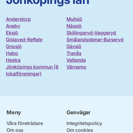
Anderstorp
Mullsjö
Aneby
Nässjö
Eksjö
Skillingaryd-Vaggeryd
Gislaved-Reftele
Smålandsstenar-Burseryd
Gnosjö
Sävsjö
Habo
Tranås
Hestra
Vetlanda
Jönköpings kommun (8
Värnamo
lokalföreningar)
Meny
Genvägar
Våra företrädare
Integritetspolicy
Om oss
Om cookies