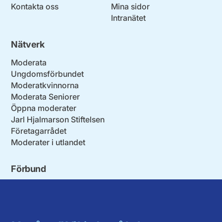
Kontakta oss
Mina sidor
Intranätet
Nätverk
Moderata
Ungdomsförbundet
Moderatkvinnorna
Moderata Seniorer
Öppna moderater
Jarl Hjalmarson Stiftelsen
Företagarrådet
Moderater i utlandet
Förbund
Blekinge län
Stockholms stad och län
Dalarna
Södermanlands län
Gotland
Uppsala län
Gävleborg
Värmlands län