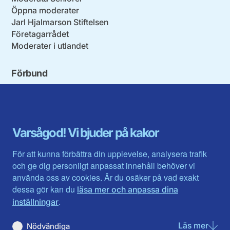
Öppna moderater
Jarl Hjalmarson Stiftelsen
Företagarrådet
Moderater i utlandet
Förbund
Blekinge län
Stockholms stad och län
Dalarna
Södermanlands län
Gotland
Uppsala län
Gävleborg
Värmlands län
Varsågod! Vi bjuder på kakor
Halland
Västerbotten
Jämtlands län
Västra Götaland
För att kunna förbättra din upplevelse, analysera trafik
Jönköpings län
Västernorrland
och ge dig personligt anpassat innehåll behöver vi
Kalmar län
Västmanland
använda oss av cookies. Är du osäker på vad exakt
Kronobergs län
Örebro län
dessa gör kan du
läsa mer och anpassa dina
Norrbotten
Östergötland
.
inställningar
Skåne län
Läs mer
om N
Nödvändiga