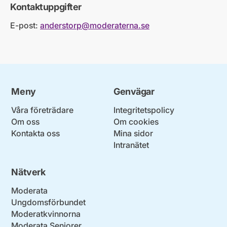
Kontaktuppgifter
E-post:
anderstorp@moderaterna.se
Meny
Genvägar
Våra företrädare
Integritetspolicy
Om oss
Om cookies
Kontakta oss
Mina sidor
Intranätet
Nätverk
Moderata
Ungdomsförbundet
Moderatkvinnorna
Moderata Seniorer