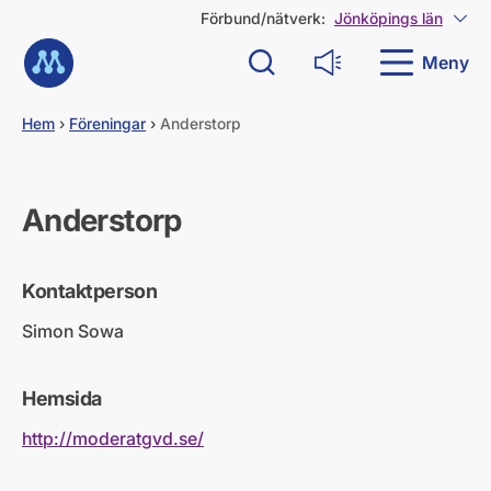
G
Förbund/nätverk:
Jönköpings län
Visa
å
Till startsidan
d
Meny
Sök
Läs upp
i
r
e
Hem
›
Föreningar
›
Anderstorp
k
t
t
i
Anderstorp
l
l
i
Kontaktperson
n
n
Simon Sowa
e
h
å
Hemsida
l
l
http://moderatgvd.se/