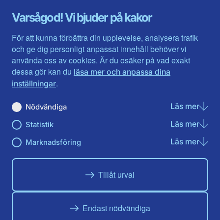
Gotland
Uppsala län
Gävleborg
Värmlands län
Varsågod! Vi bjuder på kakor
Halland
Västerbotten
Jämtlands län
Västra Götaland
För att kunna förbättra din upplevelse, analysera trafik
Jönköpings län
Västernorrland
och ge dig personligt anpassat innehåll behöver vi
Kalmar län
Västmanland
använda oss av cookies. Är du osäker på vad exakt
Kronobergs län
Örebro län
dessa gör kan du
läsa mer och anpassa dina
Norrbotten
Östergötland
.
inställningar
Skåne län
Läs mer
om N
Nödvändiga
Du hittar oss här på sociala medier
Läs mer
om St
Statistik
Facebook
Twitter
Instagram
Linkedin
Youtube
Läs mer
om Ma
Marknadsföring
Tillåt urval
Endast nödvändiga