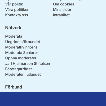
Vår politik
Om cookies
Våra politiker
Mina sidor
Kontakta oss
Intranätet
Nätverk
Moderata
Ungdomsförbundet
Moderatkvinnorna
Moderata Seniorer
Öppna moderater
Jarl Hjalmarson Stiftelsen
Företagarrådet
Moderater i utlandet
Förbund
Blekinge län
Stockholms stad och län
Dalarna
Södermanlands län