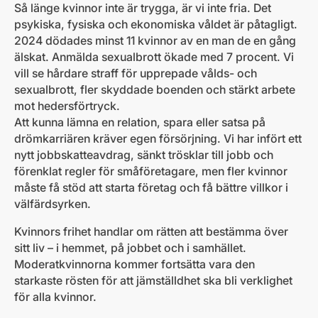
Så länge kvinnor inte är trygga, är vi inte fria. Det
psykiska, fysiska och ekonomiska våldet är påtagligt.
2024 dödades minst 11 kvinnor av en man de en gång
älskat. Anmälda sexualbrott ökade med 7 procent. Vi
vill se hårdare straff för upprepade vålds- och
sexualbrott, fler skyddade boenden och stärkt arbete
mot hedersförtryck.
Att kunna lämna en relation, spara eller satsa på
drömkarriären kräver egen försörjning. Vi har infört ett
nytt jobbskatteavdrag, sänkt trösklar till jobb och
förenklat regler för småföretagare, men fler kvinnor
måste få stöd att starta företag och få bättre villkor i
välfärdsyrken.
Kvinnors frihet handlar om rätten att bestämma över
sitt liv – i hemmet, på jobbet och i samhället.
Moderatkvinnorna kommer fortsätta vara den
starkaste rösten för att jämställdhet ska bli verklighet
för alla kvinnor.