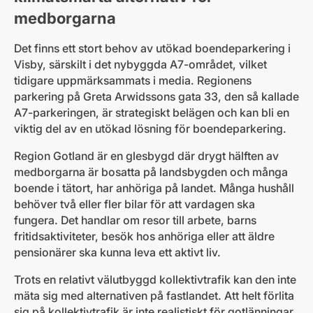
medborgarna
Det finns ett stort behov av utökad boendeparkering i
Visby, särskilt i det nybyggda A7-området, vilket
tidigare uppmärksammats i media. Regionens
parkering på Greta Arwidssons gata 33, den så kallade
A7-parkeringen, är strategiskt belägen och kan bli en
viktig del av en utökad lösning för boendeparkering.
Region Gotland är en glesbygd där drygt hälften av
medborgarna är bosatta på landsbygden och många
boende i tätort, har anhöriga på landet. Många hushåll
behöver två eller fler bilar för att vardagen ska
fungera. Det handlar om resor till arbete, barns
fritidsaktiviteter, besök hos anhöriga eller att äldre
pensionärer ska kunna leva ett aktivt liv.
Trots en relativt välutbyggd kollektivtrafik kan den inte
mäta sig med alternativen på fastlandet. Att helt förlita
sig på kollektivtrafik är inte realistiskt för gotlänningar,