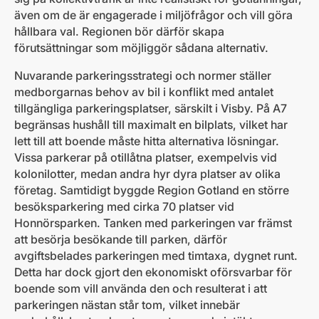
även om de är engagerade i miljöfrågor och vill göra
hållbara val. Regionen bör därför skapa
förutsättningar som möjliggör sådana alternativ.
Nuvarande parkeringsstrategi och normer ställer
medborgarnas behov av bil i konflikt med antalet
tillgängliga parkeringsplatser, särskilt i Visby. På A7
begränsas hushåll till maximalt en bilplats, vilket har
lett till att boende måste hitta alternativa lösningar.
Vissa parkerar på otillåtna platser, exempelvis vid
kolonilotter, medan andra hyr dyra platser av olika
företag. Samtidigt byggde Region Gotland en större
besöksparkering med cirka 70 platser vid
Honnörsparken. Tanken med parkeringen var främst
att besörja besökande till parken, därför
avgiftsbelades parkeringen med timtaxa, dygnet runt.
Detta har dock gjort den ekonomiskt oförsvarbar för
boende som vill använda den och resulterat i att
parkeringen nästan står tom, vilket innebär