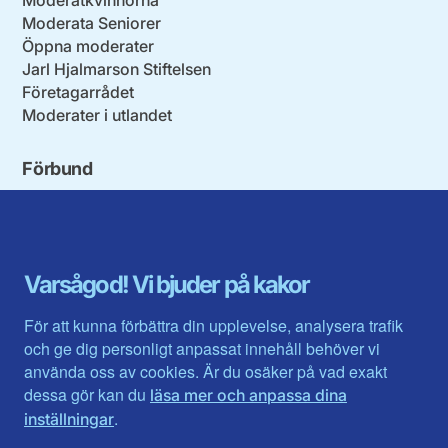
Moderata Seniorer
Öppna moderater
Jarl Hjalmarson Stiftelsen
Företagarrådet
Moderater i utlandet
Förbund
Blekinge län
Stockholms stad och län
Dalarna
Södermanlands län
Gotland
Uppsala län
Gävleborg
Värmlands län
Varsågod! Vi bjuder på kakor
Halland
Västerbotten
Jämtlands län
Västra Götaland
För att kunna förbättra din upplevelse, analysera trafik
Jönköpings län
Västernorrland
och ge dig personligt anpassat innehåll behöver vi
Kalmar län
Västmanland
använda oss av cookies. Är du osäker på vad exakt
Kronobergs län
Örebro län
dessa gör kan du
läsa mer och anpassa dina
Norrbotten
Östergötland
.
inställningar
Skåne län