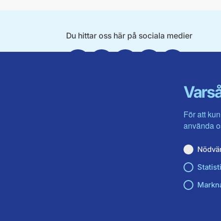
Du hittar oss här på sociala medier
Facebook
Twitter
Instagram
Linkedin
Youtube
Varså
För att kun
använda os
Nödvä
Statist
Markn