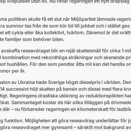
hop livspusslet utan bil. Nu riktar regeringen ett nytt dråpsla
a politiken skulle få ett slut när Miljöpartiet lämnade regeri
ra summor tas från de som kör bil till jobbet och i stället ges
fel att cykla eller åka kollektivt, tvärtom. Däremot är det orätt
e familjer som behöver bilen.
vskaffa reseavdraget blir en rejäl skattesmäll för cirka 1 miljo
et. I kombination med rekordhöga elräkningar och skenande pr
 mot hushållen. För den som pendlar åtta mil kan det handla o
onor per år.
sion av Ukraina hade Sverige högst dieselpris i världen. De
4 successivt höjt skatten på bensin och diesel med flera kron
igt. Regeringens drastiska utökning av reduktionsplikten har b
ökat. Sammantaget kostar de här olika tilläggen på drivmedel
e där – nu förbereder regeringen en kilometerskatt för lastbil
ig funktion. Möjligheten att göra reseavdrag underlättar för 
tt göra reseavdraget mer gynnsamt – särskilt mot bakgrund 