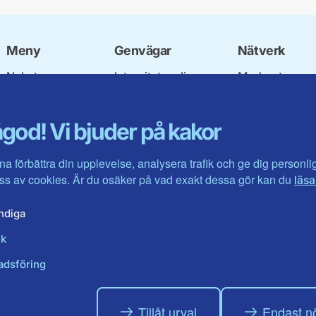
Meny
Genvägar
Nätverk
Nyheter
Integritetspolicy
Moderata
Vår politik
Om cookies
Ungdomsförbu
Våra politiker
Mina sidor
Moderatkvinn
god! Vi bjuder på kakor
Kontakta oss
Intranätet
Moderata Seni
Öppna modera
Jarl Hjalmarso
na förbättra din upplevelse, analysera trafik och ge dig personl
Stiftelsen
s av cookies. Är du osäker på vad exakt dessa gör kan du
läsa
Företagarråde
Moderater i ut
ndiga
ik
adsföring
Tillåt urval
Endast n