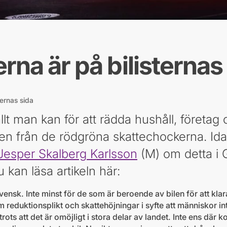
na är på bilisternas
ternas sida
lt man kan för att rädda hushåll, företag
en från de rödgröna skattechockerna. Idag
Jesper Skalberg Karlsson
(M) om detta i 
 kan läsa artikeln här:
a svensk. Inte minst för de som är beroende av bilen för att k
 reduktionsplikt och skattehöjningar i syfte att människor inte
, trots att det är omöjligt i stora delar av landet. Inte ens där k