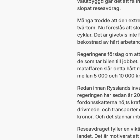
välutbyggd går det att få i
slopat reseavdrag.
Många trodde att den extrem
tvärtom. Nu föreslås att sto
cyklar. Det är givetvis inte 
bekostnad av hårt arbetand
Regeringens förslag om att a
de som tar bilen till jobb
mataffären slår detta hårt
mellan 5 000 och 10 000 kr
Redan innan Rysslands inva
regeringen har sedan år 201
fordonsskatterna höjts kraft
drivmedel och transporter 
kronor. Och det stannar int
Reseavdraget fyller en vikt
landet. Det är motiverat a