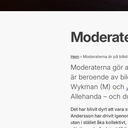
Moderater
Hem
›
Moderaterna är på bilis
Moderaterna gör al
är beroende av bil
Wykman (M) och
Allehanda – och du
Det har blivit dyrt att var
Andersson har drivit igenom
utan i stället åka kollektivt