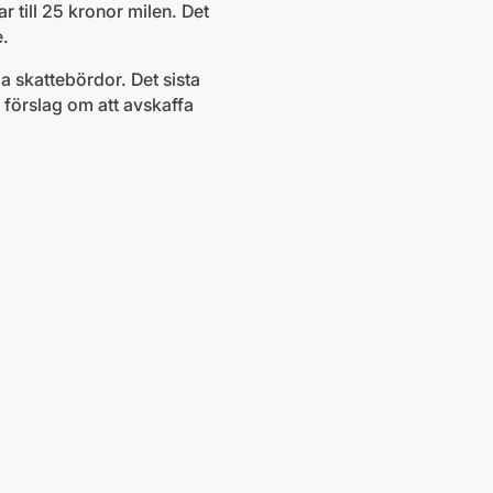
r till 25 kronor milen. Det
e.
a skattebördor. Det sista
s förslag om att avskaffa