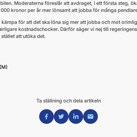
len. Moderaterna föreslår att avdraget, i ett första steg, öka
10 000 kronor per år mer lönsamt att jobba för många pendlar
kämpa för att det ska löna sig mer att jobba och mot orimlig
erligare kostnadschocker. Därför säger vi nej till regeringen
stället att utöka det.
 (M)
Ta ställning och dela artikeln
Dela via Facebook
Dela via Twitter
Dela via Linkedin
Dela via Mail