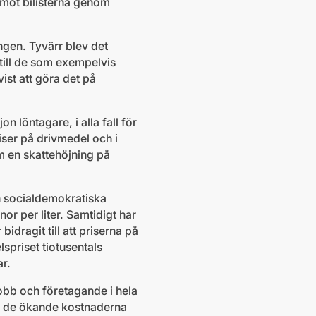
g mot bilisterna genom
ngen. Tyvärr blev det
 till de som exempelvis
vist att göra det på
n löntagare, i alla fall för
iser på drivmedel och i
m en skattehöjning på
n socialdemokratiska
or per liter. Samtidigt har
idragit till att priserna på
spriset tiotusentals
ar.
jobb och företagande i hela
av de ökande kostnaderna