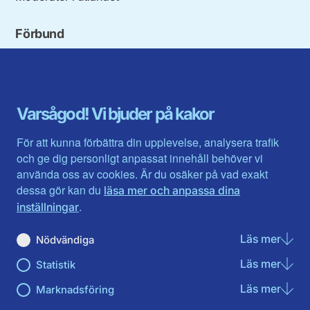
Förbund
Blekinge län
Stockholms stad och län
Dalarna
Södermanlands län
Gotland
Uppsala län
Gävleborg
Värmlands län
Varsågod! Vi bjuder på kakor
Halland
Västerbotten
Jämtlands län
Västra Götaland
För att kunna förbättra din upplevelse, analysera trafik
Jönköpings län
Västernorrland
och ge dig personligt anpassat innehåll behöver vi
Kalmar län
Västmanland
använda oss av cookies. Är du osäker på vad exakt
Kronobergs län
Örebro län
dessa gör kan du
läsa mer och anpassa dina
Norrbotten
Östergötland
.
inställningar
Skåne län
Läs mer
om N
Nödvändiga
Du hittar oss här på sociala medier
Läs mer
om St
Statistik
Facebook
Twitter
Instagram
Linkedin
Youtube
Läs mer
om Ma
Marknadsföring