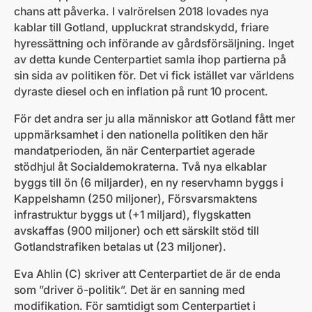
chans att påverka. I valrörelsen 2018 lovades nya
kablar till Gotland, uppluckrat strandskydd, friare
hyressättning och införande av gårdsförsäljning. Inget
av detta kunde Centerpartiet samla ihop partierna på
sin sida av politiken för. Det vi fick istället var världens
dyraste diesel och en inflation på runt 10 procent.
För det andra ser ju alla människor att Gotland fått mer
uppmärksamhet i den nationella politiken den här
mandatperioden, än när Centerpartiet agerade
stödhjul åt Socialdemokraterna. Två nya elkablar
byggs till ön (6 miljarder), en ny reservhamn byggs i
Kappelshamn (250 miljoner), Försvarsmaktens
infrastruktur byggs ut (+1 miljard), flygskatten
avskaffas (900 miljoner) och ett särskilt stöd till
Gotlandstrafiken betalas ut (23 miljoner).
Eva Ahlin (C) skriver att Centerpartiet de är de enda
som ”driver ö-politik”. Det är en sanning med
modifikation. För samtidigt som Centerpartiet i