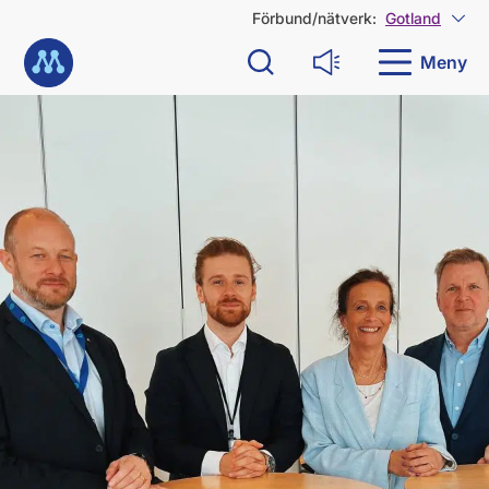
G
Förbund/nätverk:
Gotland
Visa
å
Till startsidan
d
Meny
Sök
Läs upp
i
r
Denna nyhet är mer än 3 år gammal
e
k
t
t
i
l
l
i
n
n
e
h
å
l
l