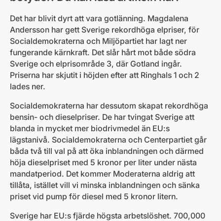
Det har blivit dyrt att vara gotlänning. Magdalena
Andersson har gett Sverige rekordhöga elpriser, för
Socialdemokraterna och Miljöpartiet har lagt ner
fungerande kärnkraft. Det slår hårt mot både södra
Sverige och elprisområde 3, där Gotland ingår.
Priserna har skjutit i höjden efter att Ringhals 1 och 2
lades ner.
Socialdemokraterna har dessutom skapat rekordhöga
bensin- och dieselpriser. De har tvingat Sverige att
blanda in mycket mer biodrivmedel än EU:s
lägstanivå. Socialdemokraterna och Centerpartiet går
båda två till val på att öka inblandningen och därmed
höja dieselpriset med 5 kronor per liter under nästa
mandatperiod. Det kommer Moderaterna aldrig att
tillåta, istället vill vi minska inblandningen och sänka
priset vid pump för diesel med 5 kronor litern.
Sverige har EU:s fjärde högsta arbetslöshet. 700,000