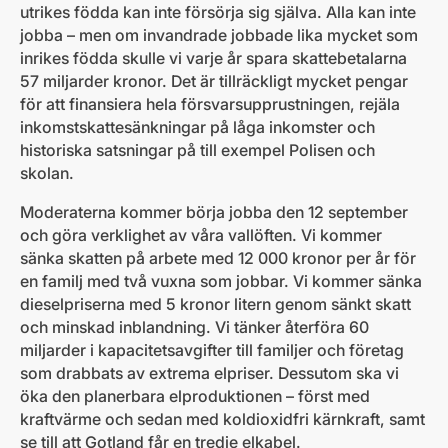
utrikes födda kan inte försörja sig själva. Alla kan inte
jobba – men om invandrade jobbade lika mycket som
inrikes födda skulle vi varje år spara skattebetalarna
57 miljarder kronor. Det är tillräckligt mycket pengar
för att finansiera hela försvarsupprustningen, rejäla
inkomstskattesänkningar på låga inkomster och
historiska satsningar på till exempel Polisen och
skolan.
Moderaterna kommer börja jobba den 12 september
och göra verklighet av våra vallöften. Vi kommer
sänka skatten på arbete med 12 000 kronor per år för
en familj med två vuxna som jobbar. Vi kommer sänka
dieselpriserna med 5 kronor litern genom sänkt skatt
och minskad inblandning. Vi tänker återföra 60
miljarder i kapacitetsavgifter till familjer och företag
som drabbats av extrema elpriser. Dessutom ska vi
öka den planerbara elproduktionen – först med
kraftvärme och sedan med koldioxidfri kärnkraft, samt
se till att Gotland får en tredje elkabel.