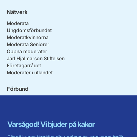
Nätverk
Moderata
Ungdomsförbundet
Moderatkvinnorna
Moderata Seniorer
Öppna moderater
Jarl Hjalmarson Stiftelsen
Företagarrådet
Moderater i utlandet
Förbund
Blekinge län
Stockholms stad och län
Dalarna
Södermanlands län
Gotland
Uppsala län
Gävleborg
Värmlands län
Varsågod! Vi bjuder på kakor
Halland
Västerbotten
Jämtlands län
Västra Götaland
För att kunna förbättra din upplevelse, analysera trafik