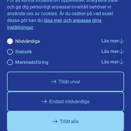
Jönköpings län
Västernorrland
och ge dig personligt anpassat innehåll behöver vi
Kalmar län
Västmanland
använda oss av cookies. Är du osäker på vad exakt
Kronobergs län
Örebro län
dessa gör kan du
läsa mer och anpassa dina
Norrbotten
Östergötland
.
inställningar
Skåne län
Läs mer
om N
Nödvändiga
Du hittar oss här på sociala medier
Läs mer
om St
Statistik
Facebook
Twitter
Instagram
Linkedin
Youtube
Läs mer
om Ma
Marknadsföring
Tillåt urval
Endast nödvändiga
Tillåt alla