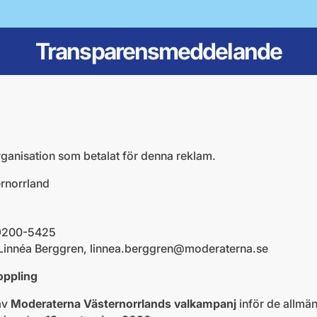
Transparensmeddelande
rganisation som betalat för denna reklam.
rnorrland
89200-5425
Linnéa Berggren,
linnea.berggren@moderaterna.se
oppling
av
Moderaterna Västernorrlands valkampanj
inför de allmän