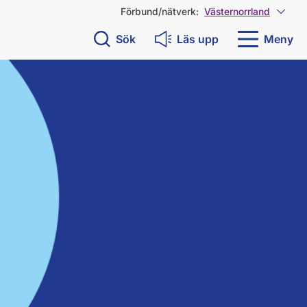
Förbund/nätverk:
Västernorrland
Visa 
Sök
Läs upp
Meny