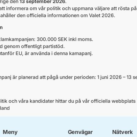
erige den
13 september 2026
.
tt informera om vår politik och uppmana väljare att rösta p
dahåller den officiella informationen om Valet 2026.
en
reklamkampanjen: 300.000 SEK inkl moms.
d genom offentligt partistöd.
tanför EU, är använda i denna kamapanj.
anj är planerad att pågå under perioden: 1 juni 2026 – 13 
tik och våra kandidater hittar du på vår officiella webbplats
land
Meny
Genvägar
Nätverk