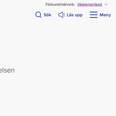
Förbund/nätverk:
Västernorrland
Visa 
Sök
Läs upp
Meny
elsen