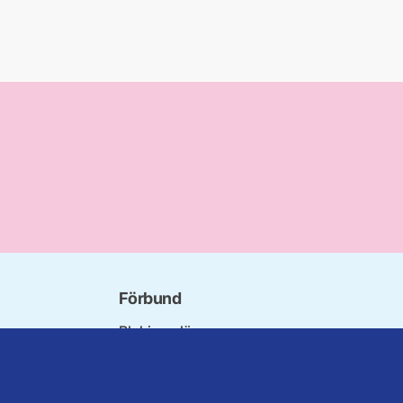
Förbund
Blekinge län
örbundet
Dalarna
innorna
Gotland
Seniorer
Gävleborg