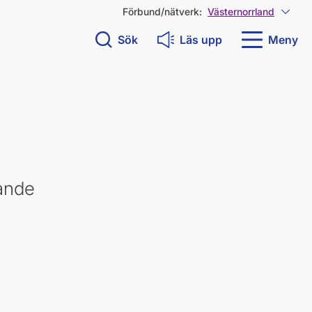
Förbund/nätverk:
Västernorrland
Visa 
Sök
Läs upp
Meny
rande