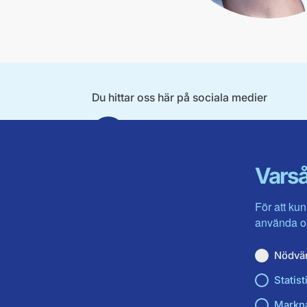
Du hittar oss här på sociala medier
Facebook
Varså
För att kun
använda os
Nödvä
Statist
Markn