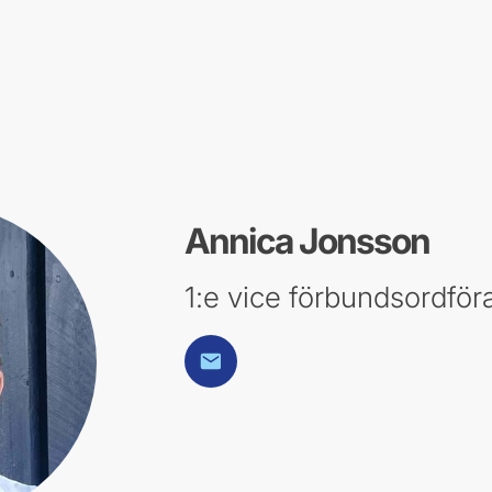
Annica Jonsson
1:e vice förbundsordfö
E-post