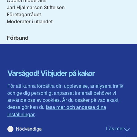
Öppna moderater
Jarl Hjalmarson Stiftelsen
Företagarrådet
Moderater i utlandet
Förbund
Blekinge län
Stockholms stad och län
Dalarna
Södermanlands län
Gotland
Uppsala län
Gävleborg
Värmlands län
Varsågod! Vi bjuder på kakor
Halland
Västerbotten
Jämtlands län
Västra Götaland
För att kunna förbättra din upplevelse, analysera trafik
Jönköpings län
Västernorrland
och ge dig personligt anpassat innehåll behöver vi
Kalmar län
Västmanland
använda oss av cookies. Är du osäker på vad exakt
Kronobergs län
Örebro län
dessa gör kan du
läsa mer och anpassa dina
Norrbotten
Östergötland
.
inställningar
Skåne län
Läs mer
om N
Nödvändiga
Du hittar oss här på sociala medier