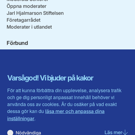
Öppna moderater
Jarl Hjalmarson Stiftelsen
Företagarrådet
Moderater i utlandet
Förbund
Blekinge län
Stockholms stad och län
Dalarna
Södermanlands län
Gotland
Uppsala län
Gävleborg
Värmlands län
Varsågod! Vi bjuder på kakor
Halland
Västerbotten
Jämtlands län
Västra Götaland
För att kunna förbättra din upplevelse, analysera trafik
Jönköpings län
Västernorrland
och ge dig personligt anpassat innehåll behöver vi
Kalmar län
Västmanland
använda oss av cookies. Är du osäker på vad exakt
Kronobergs län
Örebro län
dessa gör kan du
läsa mer och anpassa dina
Norrbotten
Östergötland
.
inställningar
Skåne län
Läs mer
om N
Nödvändiga