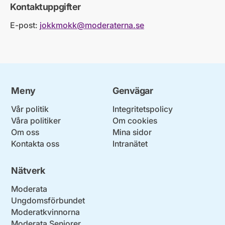
Kontaktuppgifter
E-post:
jokkmokk@moderaterna.se
Meny
Genvägar
Vår politik
Integritetspolicy
Våra politiker
Om cookies
Om oss
Mina sidor
Kontakta oss
Intranätet
Nätverk
Moderata
Ungdomsförbundet
Moderatkvinnorna
Moderata Seniorer