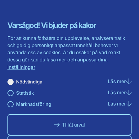
Blekinge län
Stockholms stad och län
Dalarna
Södermanlands län
Gotland
Uppsala län
Gävleborg
Värmlands län
Varsågod! Vi bjuder på kakor
Halland
Västerbotten
Jämtlands län
Västra Götaland
För att kunna förbättra din upplevelse, analysera trafik
Jönköpings län
Västernorrland
och ge dig personligt anpassat innehåll behöver vi
Kalmar län
Västmanland
använda oss av cookies. Är du osäker på vad exakt
Kronobergs län
Örebro län
dessa gör kan du
läsa mer och anpassa dina
Norrbotten
Östergötland
.
inställningar
Skåne län
Läs mer
om N
Nödvändiga
Du hittar oss här på sociala medier
Läs mer
om St
Statistik
Facebook
Twitter
Instagram
Linkedin
Youtube
Läs mer
om Ma
Marknadsföring
Tillåt urval