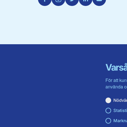
Varså
För att kun
använda os
Nödvä
Statist
Markn