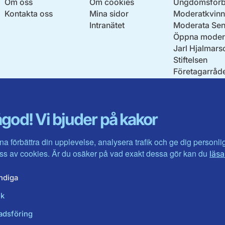
Om oss
Om cookies
Ungdomsförb
Kontakta oss
Mina sidor
Moderatkvinn
Intranätet
Moderata Sen
Öppna moder
Jarl Hjalmars
Stiftelsen
Företagarråd
Moderater i u
god! Vi bjuder på kakor
na förbättra din upplevelse, analysera trafik och ge dig personl
s av cookies. Är du osäker på vad exakt dessa gör kan du
läsa
ndiga
ik
adsföring