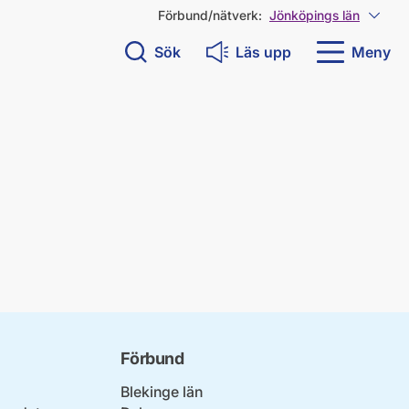
Förbund/nätverk:
Jönköpings län
Visa 
Sök
Läs upp
Meny
Förbund
Blekinge län