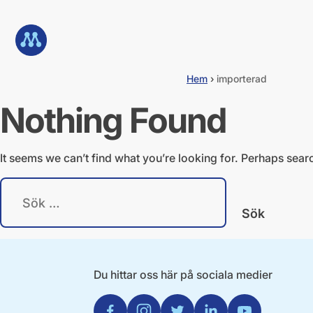
G
å
Till startsidan
d
i
r
e
Hem
›
importerad
k
t
Nothing Found
t
i
l
It seems we can’t find what you’re looking for. Perhaps sear
l
i
S
n
ö
n
k
e
e
h
f
å
t
l
e
l
Du hittar oss här på sociala medier
r
:
Facebook
Instagram
Twitter
Linkedin
Youtube