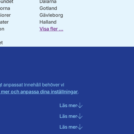
undet
Dalarna
orna
Gotland
iorer
Gävleborg
ater
Halland
on
Visa fler ...
et
tlandet
igt anpassat innehåll behöver vi
.
 mer och anpassa dina inställningar
Läs mer
om Nödvändiga cookies
Läs mer
om Statistik cookies
Läs mer
om Marknadsföring cook