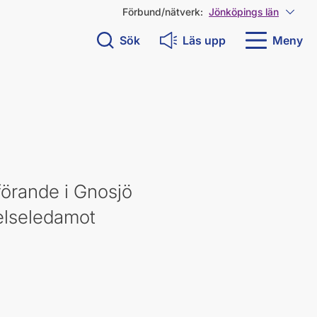
Förbund/nätverk:
Jönköpings län
Visa 
Sök
Läs upp
Meny
örande i Gnosjö
elseledamot