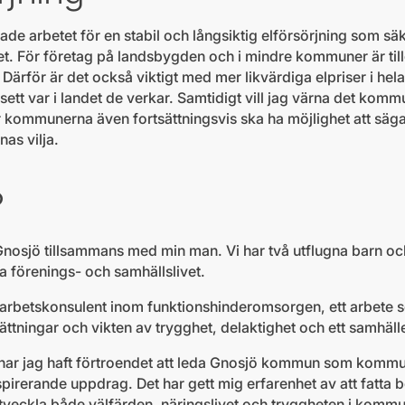
jade arbetet för en stabil och långsiktig elförsörjning som sä
et. För företag på landsbygden och i mindre kommuner är till
 Därför är det också viktigt med mer likvärdiga elpriser i hela
vsett var i landet de verkar. Samtidigt vill jag värna det k
r kommunerna även fortsättningsvis ska ha möjlighet att säga j
nas vilja.
?
Gnosjö tillsammans med min man. Vi har två utflugna barn och
 förenings- och samhällslivet.
m arbetskonsulent inom funktionshinderomsorgen, ett arbete s
ättningar och vikten av trygghet, delaktighet och ett samhäll
 har jag haft förtroendet att leda Gnosjö kommun som kommu
pirerande uppdrag. Det har gett mig erfarenhet av att fatta 
utveckla både välfärden, näringslivet och tryggheten i komm