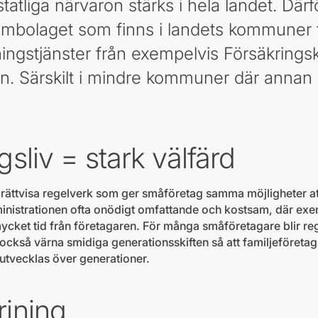
 statliga närvaron stärks i hela landet. Därf
tembolaget som finns i landets kommuner f
ningstjänster från exempelvis Försäkring
. Särskilt i mindre kommuner där annan st
gsliv = stark välfärd
r rättvisa regelverk som ger småföretag samma möjligheter a
ministrationen ofta onödigt omfattande och kostsam, där exem
ycket tid från företagaren. För många småföretagare blir reg
vill också värna smidiga generationsskiften så att familjeföret
 utvecklas över generationer.
rjning