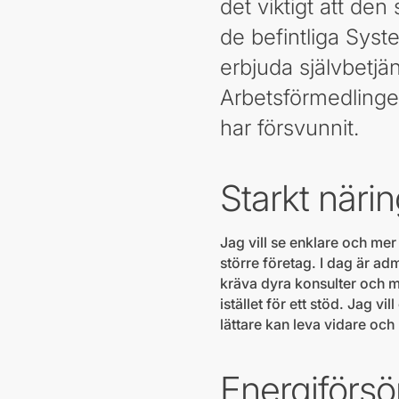
det viktigt att den
de befintliga Sys
erbjuda självbetjä
Arbetsförmedlingen
har försvunnit.
Starkt närin
Jag vill se enklare och me
större företag. I dag är ad
kräva dyra konsulter och m
istället för ett stöd. Jag 
lättare kan leva vidare och
Energiförsö