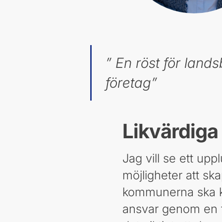
” En röst för land
företag”
Likvärdiga 
Jag vill se ett u
möjligheter att sk
kommunerna ska ku
ansvar genom en ty