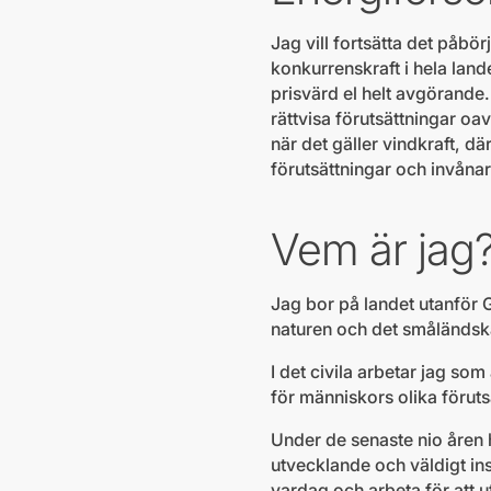
Jag vill fortsätta det påbör
konkurrenskraft i hela land
prisvärd el helt avgörande.
rättvisa förutsättningar oa
när det gäller vindkraft, dä
förutsättningar och invånar
Vem är jag
Jag bor på landet utanför 
naturen och det småländska
I det civila arbetar jag so
för människors olika föruts
Under de senaste nio åren
utvecklande och väldigt ins
vardag och arbeta för att 