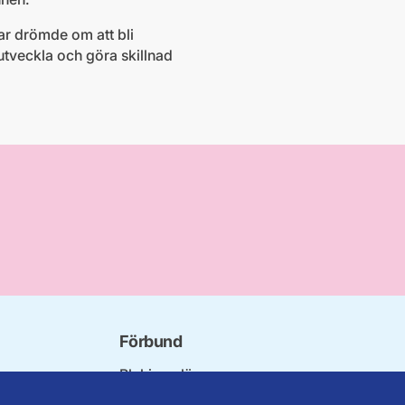
ar drömde om att bli
, utveckla och göra skillnad
Förbund
Blekinge län
undet
Dalarna