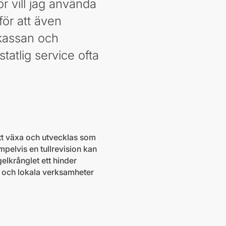
ör vill jag använda
ör att även
skassan och
atlig service ofta
tt växa och utvecklas som
pelvis en tullrevision kan
elkrånglet ett hinder
ag och lokala verksamheter