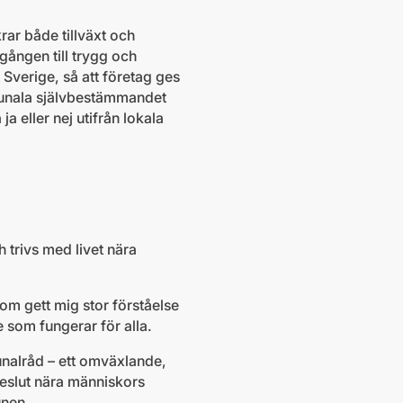
krar både tillväxt och
gången till trygg och
 Sverige, så att företag ges
ommunala självbestämmandet
a eller nej utifrån lokala
 trivs med livet nära
om gett mig stor förståelse
e som fungerar för alla.
nalråd – ett omväxlande,
beslut nära människors
unen.