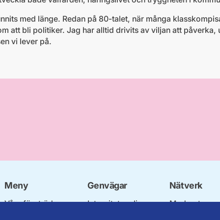
funnits med länge. Redan på 80-talet, när många klasskompis
att bli politiker. Jag har alltid drivits av viljan att påverka
en vi lever på.
Meny
Genvägar
Nätverk
Våra företrädare
Integritetspolicy
Moderata
Om oss
Om cookies
Ungdomsförb