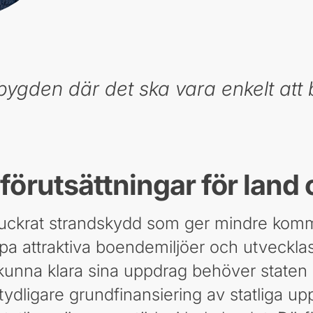
sbygden där det ska vara enkelt att 
förutsättningar för land
ppluckrat strandskydd som ger mindre kom
apa attraktiva boendemiljöer och utvecklas
nna klara sina uppdrag behöver staten o
dligare grundfinansiering av statliga upp