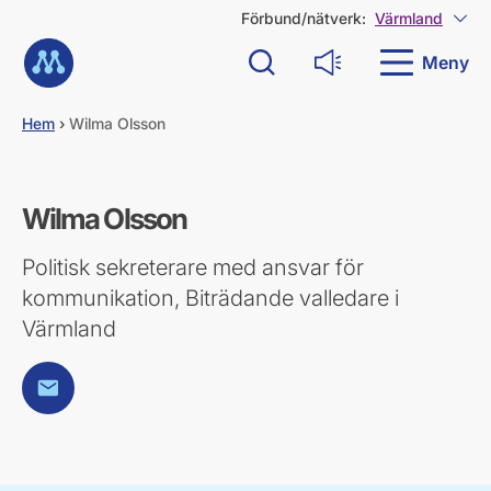
G
Förbund/nätverk:
Värmland
Visa
å
Till startsidan
d
Meny
Sök
Läs upp
i
r
e
Hem
›
Wilma Olsson
k
t
t
i
Wilma Olsson
l
l
Politisk sekreterare med ansvar för
i
n
kommunikation, Biträdande valledare i
n
Värmland
e
h
å
E-post
l
l