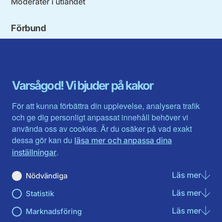
Moderater i utlandet
Förbund
Blekinge län
Stockholms stad och län
Dalarna
Södermanlands län
Gotland
Uppsala län
Gävleborg
Värmlands län
Varsågod! Vi bjuder på kakor
Halland
Västerbotten
Jämtlands län
Västra Götaland
För att kunna förbättra din upplevelse, analysera trafik
Jönköpings län
Västernorrland
och ge dig personligt anpassat innehåll behöver vi
Kalmar län
Västmanland
använda oss av cookies. Är du osäker på vad exakt
Kronobergs län
Örebro län
dessa gör kan du
läsa mer och anpassa dina
Norrbotten
Östergötland
.
inställningar
Skåne län
Läs mer
om N
Nödvändiga
Du hittar oss här på sociala medier
Läs mer
om St
Statistik
Facebook
Instagram
Läs mer
om Ma
Marknadsföring