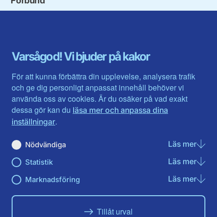
Blekinge län
Stockholms stad och län
Dalarna
Södermanlands län
Gotland
Uppsala län
Gävleborg
Värmlands län
Varsågod! Vi bjuder på kakor
Halland
Västerbotten
Jämtlands län
Västra Götaland
För att kunna förbättra din upplevelse, analysera trafik
Jönköpings län
Västernorrland
och ge dig personligt anpassat innehåll behöver vi
Kalmar län
Västmanland
använda oss av cookies. Är du osäker på vad exakt
Kronobergs län
Örebro län
dessa gör kan du
läsa mer och anpassa dina
Norrbotten
Östergötland
.
inställningar
Skåne län
Läs mer
om N
Nödvändiga
Du hittar oss här på sociala medier
Läs mer
om St
Statistik
Facebook
Instagram
Läs mer
om Ma
Marknadsföring
Tillåt urval