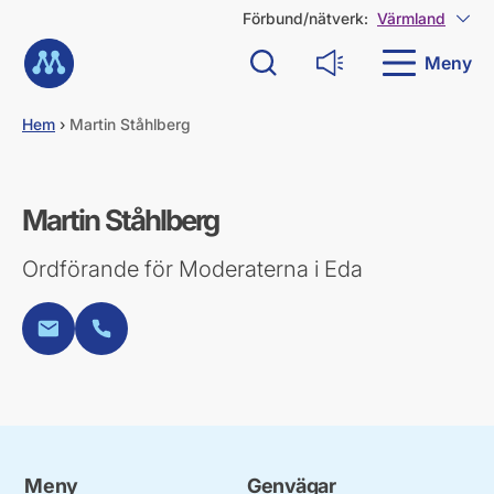
G
Förbund/nätverk:
Värmland
Visa
å
Till startsidan
d
Meny
Sök
Läs upp
i
r
e
Hem
›
Martin Ståhlberg
k
t
t
i
Martin Ståhlberg
l
l
Ordförande för Moderaterna i Eda
i
n
n
E-post
Telefon
e
h
å
l
l
Meny
Genvägar