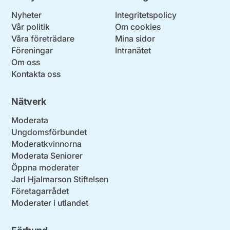
Nyheter
Integritetspolicy
Vår politik
Om cookies
Våra företrädare
Mina sidor
Föreningar
Intranätet
Om oss
Kontakta oss
Nätverk
Moderata
Ungdomsförbundet
Moderatkvinnorna
Moderata Seniorer
Öppna moderater
Jarl Hjalmarson Stiftelsen
Företagarrådet
Moderater i utlandet
Förbund