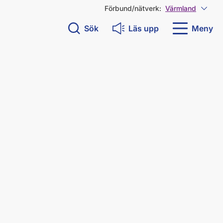
Förbund/nätverk:
Värmland
Visa 
Sök
Läs upp
Meny