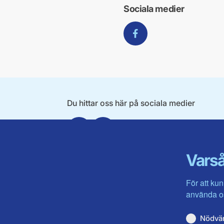
Sociala medier
Facebook
Du hittar oss här på sociala medier
Facebook
Instagram
Varså
För att kun
använda os
Nödvä