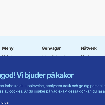
Meny
Genvägar
Nätverk
Nyheter
Integritetspolicy
Moderata
Vår politik
Om cookies
Ungdomsförb
Våra företrädare
Mina sidor
Moderatkvinn
god! Vi bjuder på kakor
Föreningar
Intranätet
Moderata Sen
Om oss
Öppna moder
Kontakta oss
Jarl Hjalmars
na förbättra din upplevelse, analysera trafik och ge dig personl
Stiftelsen
s av cookies. Är du osäker på vad exakt dessa gör kan du
läsa
Företagarråd
Moderater i u
ndiga