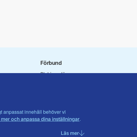
Förbund
Blekinge län
undet
Dalarna
orna
Gotland
iorer
Gävleborg
ater
Halland
on
Visa fler ...
igt anpassat innehåll behöver vi
.
 mer och anpassa dina inställningar
et
tlandet
Läs mer
om Nödvändiga cookies