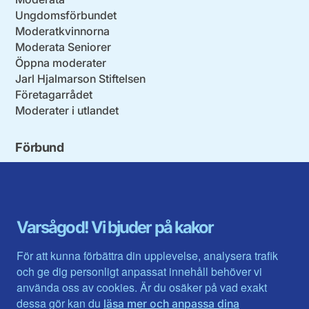
Ungdomsförbundet
Moderatkvinnorna
Moderata Seniorer
Öppna moderater
Jarl Hjalmarson Stiftelsen
Företagarrådet
Moderater i utlandet
Förbund
Blekinge län
Stockholms stad och län
Dalarna
Södermanlands län
Gotland
Uppsala län
Gävleborg
Värmlands län
Varsågod! Vi bjuder på kakor
Halland
Västerbotten
Jämtlands län
Västra Götaland
För att kunna förbättra din upplevelse, analysera trafik
Jönköpings län
Västernorrland
och ge dig personligt anpassat innehåll behöver vi
Kalmar län
Västmanland
använda oss av cookies. Är du osäker på vad exakt
Kronobergs län
Örebro län
dessa gör kan du
läsa mer och anpassa dina