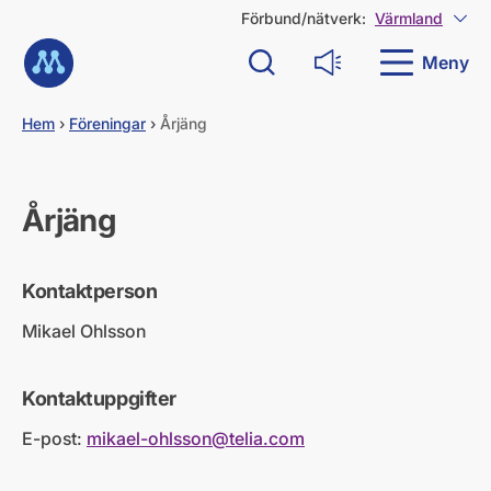
G
Förbund/nätverk:
Värmland
Visa
å
Till startsidan
d
Meny
Sök
Läs upp
i
r
e
Hem
›
Föreningar
›
Årjäng
k
t
t
i
Årjäng
l
l
i
Kontaktperson
n
n
Mikael Ohlsson
e
h
å
Kontaktuppgifter
l
l
E-post:
mikael-ohlsson@telia.com