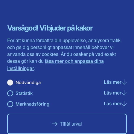
Blekinge län
Stockholms stad och län
Dalarna
Södermanlands län
Gotland
Uppsala län
Gävleborg
Värmlands län
Varsågod! Vi bjuder på kakor
Halland
Västerbotten
Jämtlands län
Västra Götaland
För att kunna förbättra din upplevelse, analysera trafik
Jönköpings län
Västernorrland
och ge dig personligt anpassat innehåll behöver vi
Kalmar län
Västmanland
använda oss av cookies. Är du osäker på vad exakt
Kronobergs län
Örebro län
dessa gör kan du
läsa mer och anpassa dina
Norrbotten
Östergötland
.
inställningar
Skåne län
Läs mer
om N
Nödvändiga
Du hittar oss här på sociala medier
Läs mer
om St
Statistik
Facebook
Instagram
Läs mer
om Ma
Marknadsföring
Tillåt urval