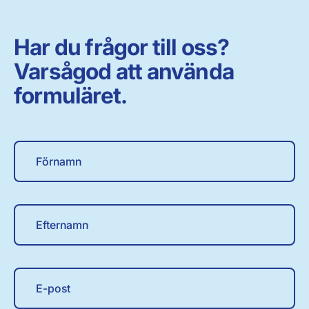
Har du frågor till oss?
Varsågod att använda
formuläret.
Förnamn
Efternamn
E-post
Din fråga