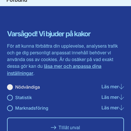
Blekinge län
Stockholms stad och län
Dalarna
Södermanlands län
Gotland
Uppsala län
Gävleborg
Värmlands län
Varsågod! Vi bjuder på kakor
Halland
Västerbotten
Jämtlands län
Västra Götaland
För att kunna förbättra din upplevelse, analysera trafik
Jönköpings län
Västernorrland
och ge dig personligt anpassat innehåll behöver vi
Kalmar län
Västmanland
använda oss av cookies. Är du osäker på vad exakt
Kronobergs län
Örebro län
dessa gör kan du
läsa mer och anpassa dina
Norrbotten
Östergötland
.
inställningar
Skåne län
Läs mer
om N
Nödvändiga
Du hittar oss här på sociala medier
Läs mer
om St
Statistik
Facebook
Twitter
Instagram
Linkedin
Youtube
Läs mer
om Ma
Marknadsföring
Tillåt urval