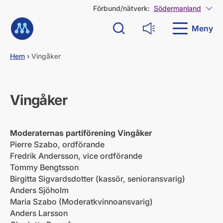
G
Förbund/nätverk:
Södermanland
Visa
å
Till startsidan
d
Meny
Sök
Läs upp
i
r
e
Hem
›
Vingåker
k
t
t
i
Vingåker
l
l
i
Moderaternas partiförening Vingåker
n
n
Pierre Szabo, ordförande
e
Fredrik Andersson, vice ordförande
h
Tommy Bengtsson
å
Birgitta Sigvardsdotter (kassör, senioransvarig)
l
Anders Sjöholm
l
Maria Szabo (Moderatkvinnoansvarig)
Anders Larsson