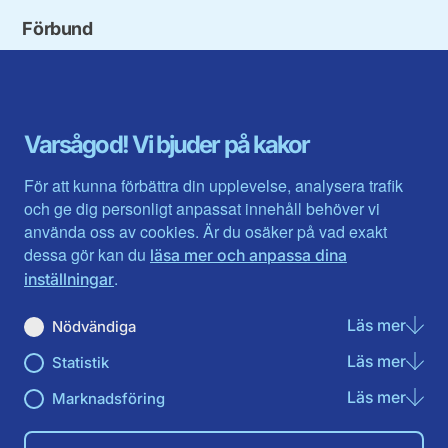
Förbund
Blekinge län
Stockholms stad och län
Dalarna
Södermanlands län
Gotland
Uppsala län
Gävleborg
Värmlands län
Varsågod! Vi bjuder på kakor
Halland
Västerbotten
Jämtlands län
Västra Götaland
För att kunna förbättra din upplevelse, analysera trafik
Jönköpings län
Västernorrland
och ge dig personligt anpassat innehåll behöver vi
Kalmar län
Västmanland
använda oss av cookies. Är du osäker på vad exakt
Kronobergs län
Örebro län
dessa gör kan du
läsa mer och anpassa dina
Norrbotten
Östergötland
.
inställningar
Skåne län
Läs mer
om N
Nödvändiga
Du hittar oss här på sociala medier
Läs mer
om St
Statistik
Facebook
Twitter
Instagram
Linkedin
Youtube
Läs mer
om Ma
Marknadsföring