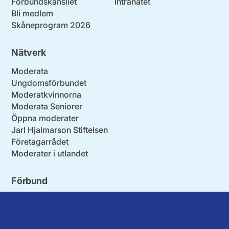
Förbundskansliet
Intranätet
Bli medlem
Skåneprogram 2026
Nätverk
Moderata
Ungdomsförbundet
Moderatkvinnorna
Moderata Seniorer
Öppna moderater
Jarl Hjalmarson Stiftelsen
Företagarrådet
Moderater i utlandet
Förbund
Blekinge län
Stockholms stad och län
Dalarna
Södermanlands län
Gotland
Uppsala län