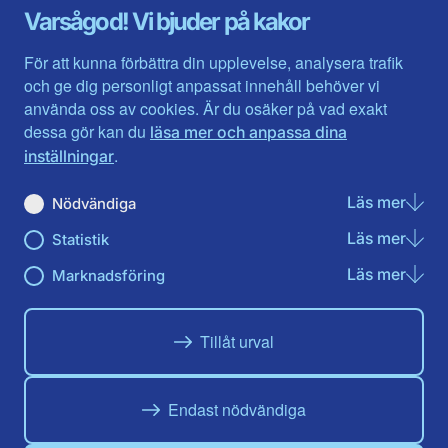
Gävleborg
Värmlands län
Varsågod! Vi bjuder på kakor
Halland
Västerbotten
Jämtlands län
Västra Götaland
För att kunna förbättra din upplevelse, analysera trafik
Jönköpings län
Västernorrland
och ge dig personligt anpassat innehåll behöver vi
Kalmar län
Västmanland
använda oss av cookies. Är du osäker på vad exakt
Kronobergs län
Örebro län
dessa gör kan du
läsa mer och anpassa dina
Norrbotten
Östergötland
.
inställningar
Skåne län
Läs mer
om N
Nödvändiga
Du hittar oss här på sociala medier
Läs mer
om St
Statistik
Facebook
Twitter
Instagram
Linkedin
Youtube
Läs mer
om Ma
Marknadsföring
Tillåt urval
Endast nödvändiga