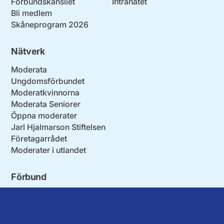
Förbundskansliet
Intranätet
Bli medlem
Skåneprogram 2026
Nätverk
Moderata
Ungdomsförbundet
Moderatkvinnorna
Moderata Seniorer
Öppna moderater
Jarl Hjalmarson Stiftelsen
Företagarrådet
Moderater i utlandet
Förbund
Blekinge län
Stockholms stad och län
Dalarna
Södermanlands län
Gotland
Uppsala län