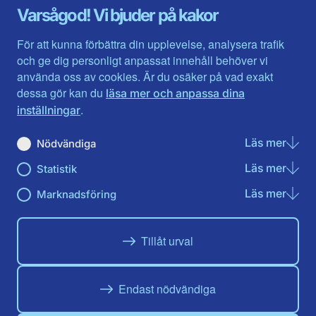
Gävleborg
Värmlands län
Varsågod! Vi bjuder på kakor
Halland
Västerbotten
Jämtlands län
Västra Götaland
För att kunna förbättra din upplevelse, analysera trafik
Jönköpings län
Västernorrland
och ge dig personligt anpassat innehåll behöver vi
Kalmar län
Västmanland
använda oss av cookies. Är du osäker på vad exakt
Kronobergs län
Örebro län
dessa gör kan du
läsa mer och anpassa dina
Norrbotten
Östergötland
.
inställningar
Skåne län
Läs mer
om N
Nödvändiga
Du hittar oss här på sociala medier
Läs mer
om St
Statistik
Facebook
Twitter
Instagram
Linkedin
Youtube
Läs mer
om Ma
Marknadsföring
Tillåt urval
Endast nödvändiga