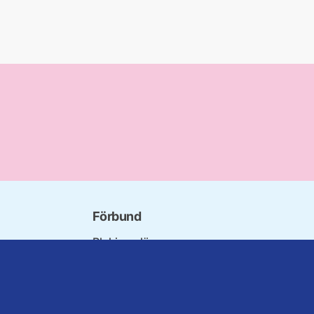
Förbund
Blekinge län
bundet
Dalarna
nnorna
Gotland
niorer
Gävleborg
rater
Halland