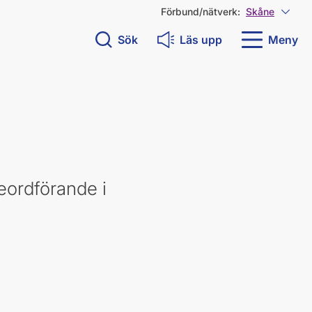
Förbund/nätverk:
Skåne
Visa 
Sök
Läs upp
Meny
eordförande i