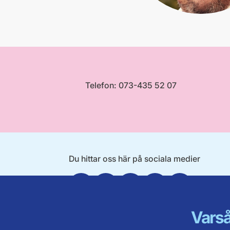
Telefon: 073-435 52 07
Du hittar oss här på sociala medier
Facebook
Twitter
Instagram
Linkedin
Youtube
Varså