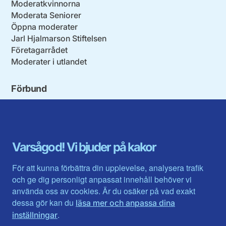
Moderatkvinnorna
Moderata Seniorer
Öppna moderater
Jarl Hjalmarson Stiftelsen
Företagarrådet
Moderater i utlandet
Förbund
Blekinge län
Stockholms stad och län
Dalarna
Södermanlands län
Gotland
Uppsala län
Gävleborg
Värmlands län
Varsågod! Vi bjuder på kakor
Halland
Västerbotten
Jämtlands län
Västra Götaland
För att kunna förbättra din upplevelse, analysera trafik
Jönköpings län
Västernorrland
och ge dig personligt anpassat innehåll behöver vi
Kalmar län
Västmanland
använda oss av cookies. Är du osäker på vad exakt
Kronobergs län
Örebro län
dessa gör kan du
läsa mer och anpassa dina
Norrbotten
Östergötland
.
inställningar
Skåne län