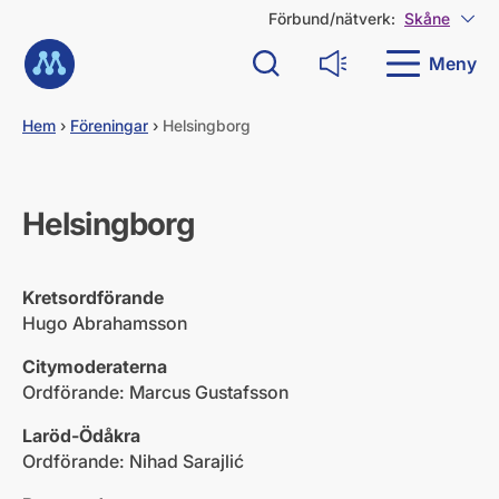
G
Förbund/nätverk:
Skåne
Visa
å
Till startsidan
d
Meny
Sök
Läs upp
i
r
e
Hem
›
Föreningar
›
Helsingborg
k
t
t
i
Helsingborg
l
l
i
Kretsordförande
n
n
Hugo Abrahamsson
e
h
Citymoderaterna
å
Ordförande: Marcus Gustafsson
l
l
Laröd-Ödåkra
Ordförande: Nihad Sarajlić