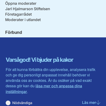
Öppna moderater
Jarl Hjalmarson Stiftelsen
Företagarrådet
Moderater i utlandet
Förbund
Blekinge län
Stockholms stad och län
Dalarna
Södermanlands län
Gotland
Uppsala län
Gävleborg
Värmlands län
Varsågod! Vi bjuder på kakor
Halland
Västerbotten
Jämtlands län
Västra Götaland
För att kunna förbättra din upplevelse, analysera trafik
Jönköpings län
Västernorrland
och ge dig personligt anpassat innehåll behöver vi
Kalmar län
Västmanland
använda oss av cookies. Är du osäker på vad exakt
Kronobergs län
Örebro län
dessa gör kan du
läsa mer och anpassa dina
Norrbotten
Östergötland
.
inställningar
Skåne län
Läs mer
om N
Nödvändiga