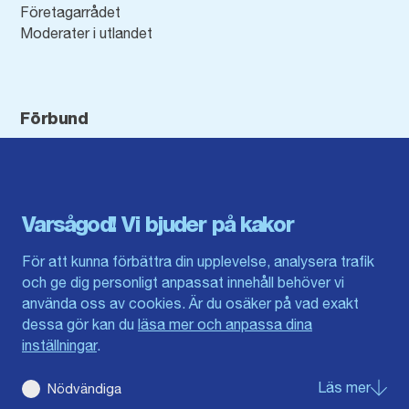
Företagarrådet
Moderater i utlandet
Förbund
Blekinge län
Stockholms stad och län
Dalarna
Södermanlands län
Gotland
Uppsala län
Gävleborg
Värmlands län
Varsågod! Vi bjuder på kakor
Halland
Västerbotten
Jämtlands län
Västra Götaland
För att kunna förbättra din upplevelse, analysera trafik
Jönköpings län
Västernorrland
och ge dig personligt anpassat innehåll behöver vi
Kalmar län
Västmanland
använda oss av cookies. Är du osäker på vad exakt
Kronobergs län
Örebro län
dessa gör kan du
läsa mer och anpassa dina
Norrbotten
Östergötland
inställningar
.
Skåne län
Läs mer
om Nö
Nödvändiga