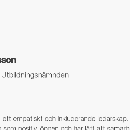
sson
 & Utbildningsnämnden
ett empatiskt och inkluderande ledarskap. 
ig som positiv, öppen och har lätt att sama