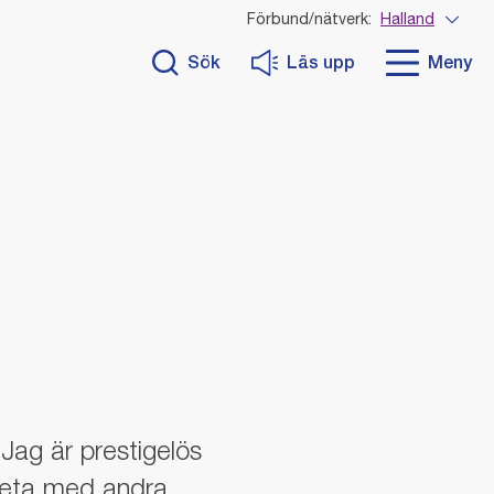
Förbund/nätverk:
Halland
Visa 
Sök
Läs upp
Meny
Jag är prestigelös
rbeta med andra.