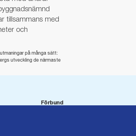
h byggnadsnämnd
har tillsammans med
heter och
r utmaningar på många sätt:
nbergs utveckling de närmaste
Förbund
Blekinge län
Dalarna
Gotland
Gävleborg