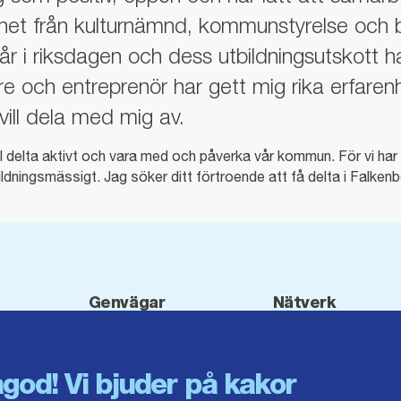
enhet från kulturnämnd, kommunstyrelse oc
år i riksdagen och dess utbildningsutskott 
e och entreprenör har gett mig rika erfaren
ill dela med mig av.
ll delta aktivt och vara med och påverka vår kommun. För vi ha
ldningsmässigt. Jag söker ditt förtroende att få delta i Falke
Genvägar
Nätverk
Integritetspolicy
Moderata
Om cookies
Ungdomsförbundet
god! Vi bjuder på kakor
Mina sidor
Moderatkvinnorna
Intranätet
Moderata Seniorer