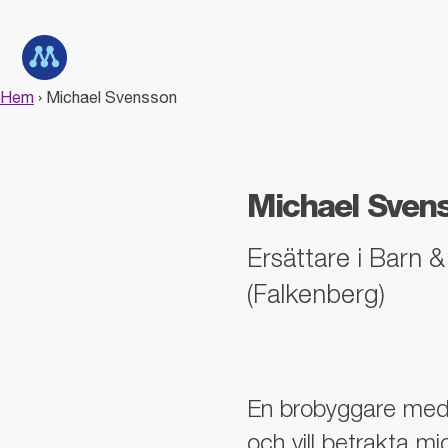
G
å
Till startsidan
d
i
r
Hem
›
Michael Svensson
e
k
t
t
Michael Sven
i
l
l
Ersättare i Barn
i
n
(Falkenberg)
n
e
h
å
l
En brobyggare med 
l
och vill betrakta m