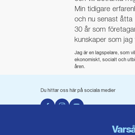
Min tidigare erfar
och nu senast åtta 
30 år som företagar
kunskaper som jag v
Jag är en lagspelare, som vi
ekonomiskt, socialt och utbi
åren.
Du hittar oss här på sociala medier
Facebook
Instagram
Youtube
Varså