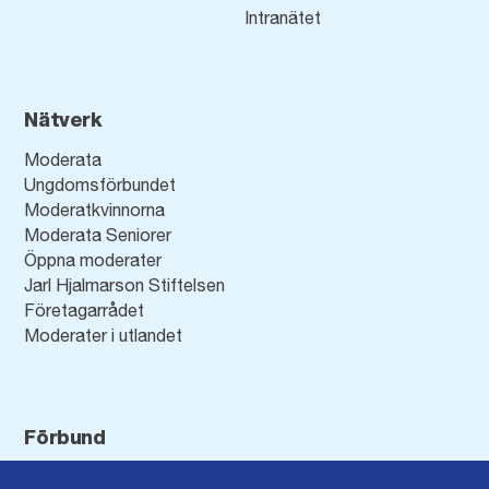
Intranätet
Nätverk
Moderata
Ungdomsförbundet
Moderatkvinnorna
Moderata Seniorer
Öppna moderater
Jarl Hjalmarson Stiftelsen
Företagarrådet
Moderater i utlandet
Förbund
Blekinge län
Stockholms stad och län