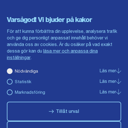
Dalarna
Södermanlands län
Gotland
Uppsala län
Gävleborg
Värmlands län
Varsågod! Vi bjuder på kakor
Halland
Västerbotten
Jämtlands län
Västra Götaland
För att kunna förbättra din upplevelse, analysera trafik
Jönköpings län
Västernorrland
och ge dig personligt anpassat innehåll behöver vi
Kalmar län
Västmanland
använda oss av cookies. Är du osäker på vad exakt
Kronobergs län
Örebro län
dessa gör kan du
läsa mer och anpassa dina
Norrbotten
Östergötland
inställningar
.
Skåne län
Läs mer
om Nö
Nödvändiga
Du hittar oss här på sociala medier
Läs mer
om St
Statistik
Facebook
Instagram
Youtube
Läs mer
om Ma
Marknadsföring
Tillåt urval