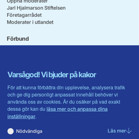
Öppna moderater
Jarl Hjalmarson Stiftelsen
Företagarrådet
Moderater i utlandet
Förbund
Blekinge län
Stockholms stad och län
Dalarna
Södermanlands län
Gotland
Uppsala län
Gävleborg
Värmlands län
Varsågod! Vi bjuder på kakor
Halland
Västerbotten
Jämtlands län
Västra Götaland
För att kunna förbättra din upplevelse, analysera trafik
Jönköpings län
Västernorrland
och ge dig personligt anpassat innehåll behöver vi
Kalmar län
Västmanland
använda oss av cookies. Är du osäker på vad exakt
Kronobergs län
Örebro län
dessa gör kan du
läsa mer och anpassa dina
Norrbotten
Östergötland
.
inställningar
Skåne län
Läs mer
om N
Nödvändiga
Du hittar oss här på sociala medier