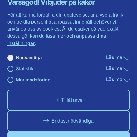
Varsågod! Vi bjuder på kakor
Halland
Västerbotten
Jämtlands län
Västra Götaland
För att kunna förbättra din upplevelse, analysera trafik
Jönköpings län
Västernorrland
och ge dig personligt anpassat innehåll behöver vi
Kalmar län
Västmanland
använda oss av cookies. Är du osäker på vad exakt
Kronobergs län
Örebro län
dessa gör kan du
läsa mer och anpassa dina
Norrbotten
Östergötland
.
inställningar
Skåne län
Läs mer
om N
Nödvändiga
Du hittar oss här på sociala medier
Läs mer
om St
Statistik
Facebook
Twitter
Instagram
Linkedin
Youtube
Läs mer
om Ma
Marknadsföring
Tillåt urval
Endast nödvändiga