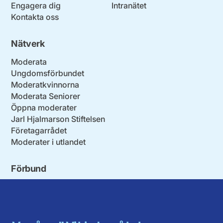
Engagera dig
Intranätet
Kontakta oss
Nätverk
Moderata
Ungdomsförbundet
Moderatkvinnorna
Moderata Seniorer
Öppna moderater
Jarl Hjalmarson Stiftelsen
Företagarrådet
Moderater i utlandet
Förbund
Blekinge län
Stockholms stad och län
Dalarna
Södermanlands län
Gotland
Uppsala län
Gävleborg
Värmlands län