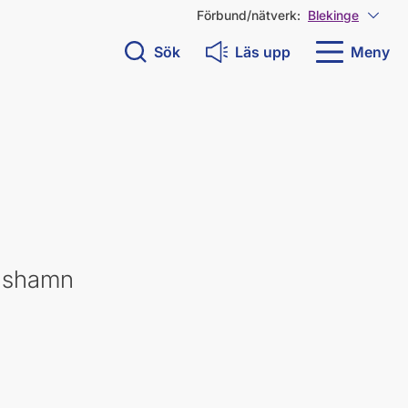
Förbund/nätverk:
Blekinge
Visa 
Sök
Läs upp
Meny
lshamn