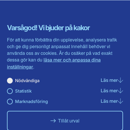
Blekinge län
Stockholms stad och län
Dalarna
Södermanlands län
Gotland
Uppsala län
Gävleborg
Värmlands län
Varsågod! Vi bjuder på kakor
Halland
Västerbotten
Jämtlands län
Västra Götaland
För att kunna förbättra din upplevelse, analysera trafik
Jönköpings län
Västernorrland
och ge dig personligt anpassat innehåll behöver vi
Kalmar län
Västmanland
använda oss av cookies. Är du osäker på vad exakt
Kronobergs län
Örebro län
dessa gör kan du
läsa mer och anpassa dina
Norrbotten
Östergötland
.
inställningar
Skåne län
Läs mer
om N
Nödvändiga
Du hittar oss här på sociala medier
Läs mer
om St
Statistik
Facebook
Twitter
Instagram
Linkedin
Youtube
Läs mer
om Ma
Marknadsföring
Tillåt urval