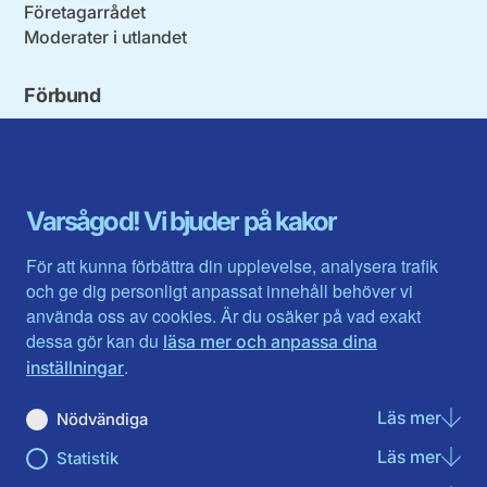
Företagarrådet
Moderater i utlandet
Förbund
Blekinge län
Stockholms stad och län
Dalarna
Södermanlands län
Gotland
Uppsala län
Gävleborg
Värmlands län
Varsågod! Vi bjuder på kakor
Halland
Västerbotten
Jämtlands län
Västra Götaland
För att kunna förbättra din upplevelse, analysera trafik
Jönköpings län
Västernorrland
och ge dig personligt anpassat innehåll behöver vi
Kalmar län
Västmanland
använda oss av cookies. Är du osäker på vad exakt
Kronobergs län
Örebro län
dessa gör kan du
läsa mer och anpassa dina
Norrbotten
Östergötland
.
inställningar
Skåne län
Läs mer
om N
Nödvändiga
Du hittar oss här på sociala medier
Läs mer
om St
Statistik
Facebook
Twitter
Instagram
Linkedin
Youtube