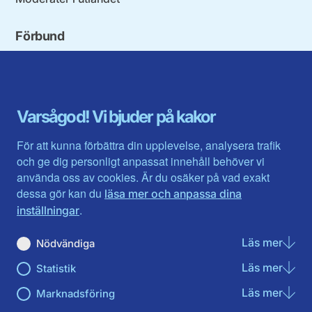
Förbund
Blekinge län
Stockholms stad och län
Dalarna
Södermanlands län
Gotland
Uppsala län
Gävleborg
Värmlands län
Varsågod! Vi bjuder på kakor
Halland
Västerbotten
Jämtlands län
Västra Götaland
För att kunna förbättra din upplevelse, analysera trafik
Jönköpings län
Västernorrland
och ge dig personligt anpassat innehåll behöver vi
Kalmar län
Västmanland
använda oss av cookies. Är du osäker på vad exakt
Kronobergs län
Örebro län
dessa gör kan du
läsa mer och anpassa dina
Norrbotten
Östergötland
.
inställningar
Skåne län
Läs mer
om N
Nödvändiga
Du hittar oss här på sociala medier
Läs mer
om St
Statistik
Facebook
Twitter
Instagram
Linkedin
Youtube
Läs mer
om Ma
Marknadsföring