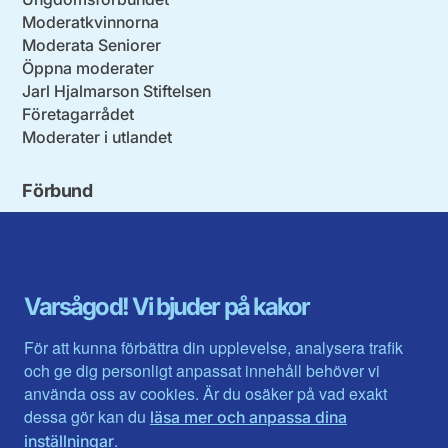
Moderatkvinnorna
Moderata Seniorer
Öppna moderater
Jarl Hjalmarson Stiftelsen
Företagarrådet
Moderater i utlandet
Förbund
Blekinge län
Stockholms stad och län
Dalarna
Södermanlands län
Gotland
Uppsala län
Gävleborg
Värmlands län
Varsågod! Vi bjuder på kakor
Halland
Västerbotten
Jämtlands län
Västra Götaland
För att kunna förbättra din upplevelse, analysera trafik
Jönköpings län
Västernorrland
och ge dig personligt anpassat innehåll behöver vi
Kalmar län
Västmanland
använda oss av cookies. Är du osäker på vad exakt
Kronobergs län
Örebro län
dessa gör kan du
läsa mer och anpassa dina
Norrbotten
Östergötland
.
inställningar