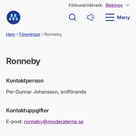
G
Förbund/nätverk:
Blekinge
Visa
å
Till startsidan
d
Meny
Sök
Läs upp
i
r
e
Hem
›
Föreningar
›
Ronneby
k
t
t
i
Ronneby
l
l
i
Kontaktperson
n
n
Per-Gunnar Johansson, ordförande
e
h
å
Kontaktuppgifter
l
l
E-post:
ronneby@moderaterna.se