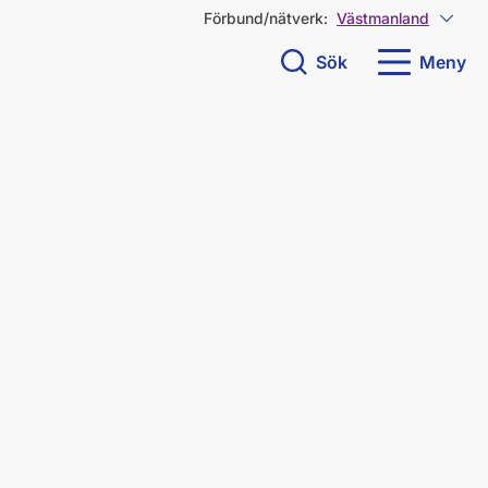
Förbund/nätverk:
Västmanland
Visa 
Sök
Meny