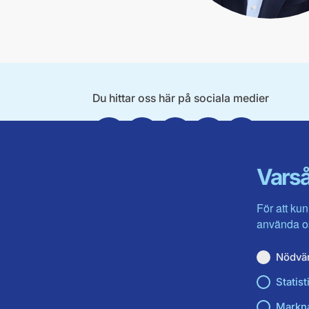
Du hittar oss här på sociala medier
Facebook
Twitter
Instagram
Linkedin
Youtube
Varså
För att kun
använda os
Nödvä
Statist
Markn