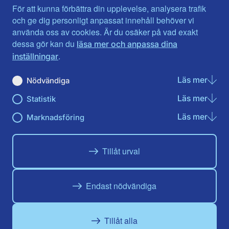
Jämtlands län
Västra Götaland
För att kunna förbättra din upplevelse, analysera trafik
Jönköpings län
Västernorrland
och ge dig personligt anpassat innehåll behöver vi
Kalmar län
Västmanland
använda oss av cookies. Är du osäker på vad exakt
Kronobergs län
Örebro län
dessa gör kan du
läsa mer och anpassa dina
Norrbotten
Östergötland
.
inställningar
Skåne län
Läs mer
om N
Nödvändiga
Du hittar oss här på sociala medier
Läs mer
om St
Statistik
Facebook
Twitter
Instagram
Linkedin
Youtube
Läs mer
om Ma
Marknadsföring
Tillåt urval
Endast nödvändiga
Tillåt alla