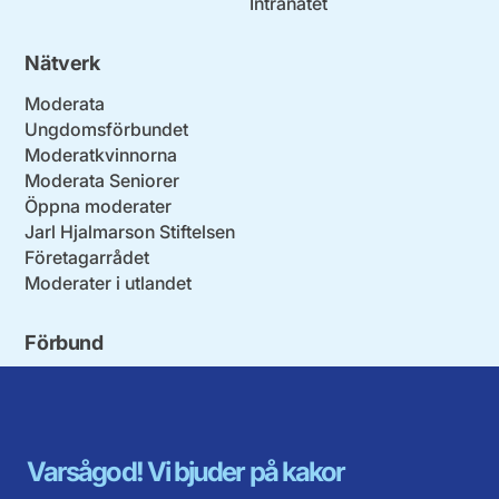
Intranätet
Nätverk
Moderata
Ungdomsförbundet
Moderatkvinnorna
Moderata Seniorer
Öppna moderater
Jarl Hjalmarson Stiftelsen
Företagarrådet
Moderater i utlandet
Förbund
Blekinge län
Stockholms stad och län
Dalarna
Södermanlands län
Gotland
Uppsala län
Gävleborg
Värmlands län
Varsågod! Vi bjuder på kakor
Halland
Västerbotten